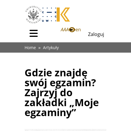
Przejdź
do
treści
Odnośnik
A
A
A
en
Zaloguj
Menu
Zaloguj
główne
Ścieżka
Home
Artykuły
(dla
nawigacyjna
anonimowych)
Gdzie znajdę
swój egzamin?
Zajrzyj do
zakładki „Moje
egzaminy”